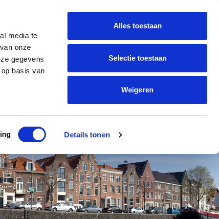
Alles toestaan
al media te
 van onze
Selectie toestaan
deze gegevens
 op basis van
ture
Contact
Weigeren
ing
Details tonen