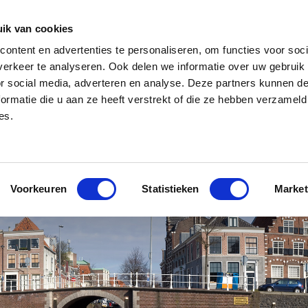
ik van cookies
NL
|
EN
ontent en advertenties te personaliseren, om functies voor soci
erkeer te analyseren. Ook delen we informatie over uw gebruik
or social media, adverteren en analyse. Deze partners kunnen 
ormatie die u aan ze heeft verstrekt of die ze hebben verzameld
ning?
Oplossingen op maat
Kennisbank
Wie zijn wij?
Vaca
es.
Voorkeuren
Statistieken
Market