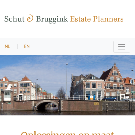
NL
|
EN