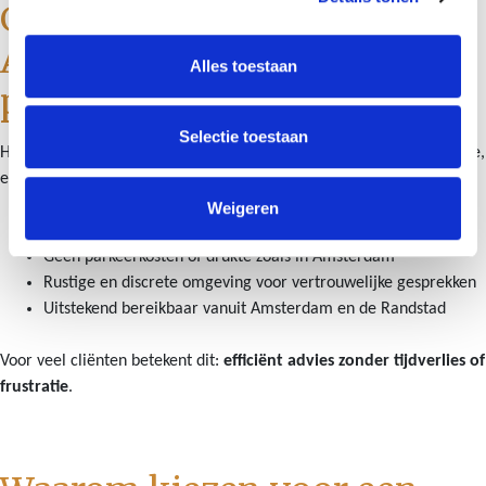
Goed bereikbaar vanuit
Amsterdam zonder
Alles toestaan
parkeerstress
Selectie toestaan
Hoewel Schut & Bruggink Estate Planners is gevestigd in Heemstede,
ervaren veel cliënten uit Amsterdam dit juist als een voordeel.
Weigeren
Eigen parkeerterrein, altijd direct voor de deur
Geen parkeerkosten of drukte zoals in Amsterdam
Rustige en discrete omgeving voor vertrouwelijke gesprekken
Uitstekend bereikbaar vanuit Amsterdam en de Randstad
Voor veel cliënten betekent dit:
efficiënt advies zonder tijdverlies of
frustratie
.