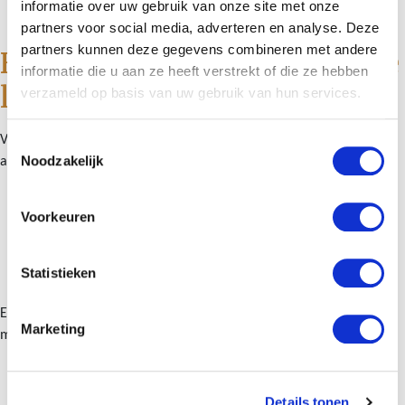
informatie over uw gebruik van onze site met onze
partners voor social media, adverteren en analyse. Deze
partners kunnen deze gegevens combineren met andere
Fiscaal advies bij belangrijke
informatie die u aan ze heeft verstrekt of die ze hebben
levensmomenten
verzameld op basis van uw gebruik van hun services.
Veel fiscale risico’s ontstaan bij veranderingen in uw leven. Denk
Toestemmingsselectie
Noodzakelijk
aan:
Trouwen of samenwonen
Voorkeuren
Echtscheiding
Overlijden en nalatenschap
Pensioen en oudedagsplanning
Statistieken
Een belastingadviseur in regio Amsterdam zorgt ervoor dat u deze
Marketing
momenten
fiscaal optimaal benut en risico’s voorkomt
.
Details tonen