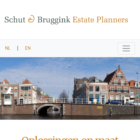
NL
|
EN