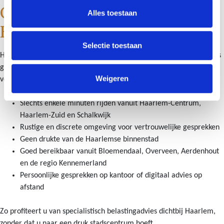
Goed bereikbaar vanuit
Alles toestaan
Haarlem
Selectie toestaan
Hoewel Schut & Bruggink Estate Planners niet midden in Haarlem is
gevestigd, ligt ons kantoor in Heemstede direct naast de stad. Voor
Weigeren
veel cliënten uit Haarlem is dat juist praktisch en prettig.
Slechts enkele minuten rijden vanuit Haarlem-Centrum,
Haarlem-Zuid en Schalkwijk
Rustige en discrete omgeving voor vertrouwelijke gesprekken
Geen drukte van de Haarlemse binnenstad
Goed bereikbaar vanuit Bloemendaal, Overveen, Aerdenhout
en de regio Kennemerland
Persoonlijke gesprekken op kantoor of digitaal advies op
afstand
Zo profiteert u van specialistisch belastingadvies dichtbij Haarlem,
zonder dat u naar een druk stadscentrum hoeft.