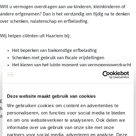
Wilt u vermogen overdragen aan uw kinderen, kleinkinderen of
andere erfgenamen? Dan is het verstandig om tijdig na te denken
over schenken, nalatenschap en erfbelasting.
Wij helpen cliënten uit Haarlem bij:
Het beperken van toekomstige erfbelasting
Schenken met gebruik van fiscale vrijstellingen
Het kiezen van het juiste moment van vermogensoverdracht
Het bewaken van uw eigen financiële zekerheid
Het voorkomen van onverwachte fiscale gevolgen voor
erfgenamen
Deze website maakt gebruik van cookies
Een goed schenkingsplan draait niet alleen om belastingbesparing.
We gebruiken cookies om content en advertenties te
Minstens zo belangrijk is dat u alleen vermogen overdraagt dat u
personaliseren, om functies voor social media te bieden
zelf echt kunt missen.
en om ons websiteverkeer te analyseren. Ook delen we
informatie over uw gebruik van onze site met onze
partners voor social media, adverteren en analyse. Deze