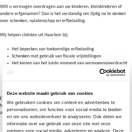
Wilt u vermogen overdragen aan uw kinderen, kleinkinderen of
andere erfgenamen? Dan is het verstandig om tijdig na te denken
over schenken, nalatenschap en erfbelasting.
Wij helpen cliënten uit Haarlem bij:
Het beperken van toekomstige erfbelasting
Schenken met gebruik van fiscale vrijstellingen
Het kiezen van het juiste moment van vermogensoverdracht
Het bewaken van uw eigen financiële zekerheid
Het voorkomen van onverwachte fiscale gevolgen voor
erfgenamen
Deze website maakt gebruik van cookies
Een goed schenkingsplan draait niet alleen om belastingbesparing.
We gebruiken cookies om content en advertenties te
Minstens zo belangrijk is dat u alleen vermogen overdraagt dat u
personaliseren, om functies voor social media te bieden
zelf echt kunt missen.
en om ons websiteverkeer te analyseren. Ook delen we
informatie over uw gebruik van onze site met onze
partners voor social media, adverteren en analyse. Deze