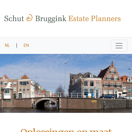
NL
|
EN