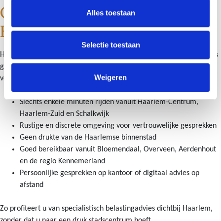
Goed bereikbaar vanuit
Alles toestaan
Haarlem
Selectie toestaan
Hoewel Schut & Bruggink Estate Planners niet midden in Haarlem is
gevestigd, ligt ons kantoor in Heemstede direct naast de stad. Voor
Weigeren
veel cliënten uit Haarlem is dat juist praktisch en prettig.
Slechts enkele minuten rijden vanuit Haarlem-Centrum,
Haarlem-Zuid en Schalkwijk
Rustige en discrete omgeving voor vertrouwelijke gesprekken
Geen drukte van de Haarlemse binnenstad
Goed bereikbaar vanuit Bloemendaal, Overveen, Aerdenhout
en de regio Kennemerland
Persoonlijke gesprekken op kantoor of digitaal advies op
afstand
Zo profiteert u van specialistisch belastingadvies dichtbij Haarlem,
zonder dat u naar een druk stadscentrum hoeft.