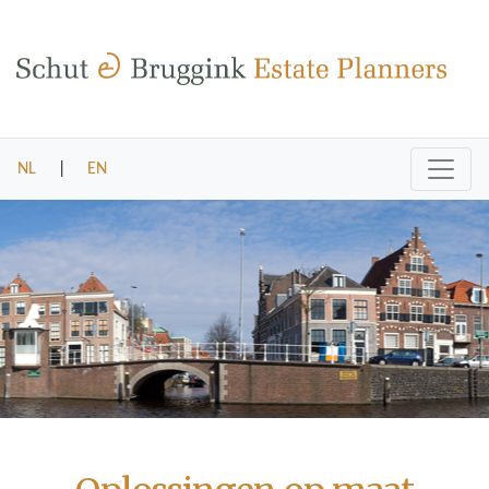
NL
|
EN