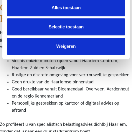
Goed bereikbaar vanuit
Alles toestaan
Haarlem
Selectie toestaan
Hoewel Schut & Bruggink Estate Planners niet midden in Haarlem is
gevestigd, ligt ons kantoor in Heemstede direct naast de stad. Voor
Weigeren
veel cliënten uit Haarlem is dat juist praktisch en prettig.
Slechts enkele minuten rijden vanuit Haarlem-Centrum,
Haarlem-Zuid en Schalkwijk
Rustige en discrete omgeving voor vertrouwelijke gesprekken
Geen drukte van de Haarlemse binnenstad
Goed bereikbaar vanuit Bloemendaal, Overveen, Aerdenhout
en de regio Kennemerland
Persoonlijke gesprekken op kantoor of digitaal advies op
afstand
Zo profiteert u van specialistisch belastingadvies dichtbij Haarlem,
zonder dat u naar een druk stadscentrum hoeft.