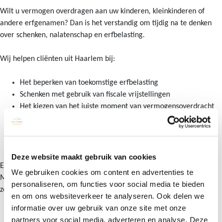
Wilt u vermogen overdragen aan uw kinderen, kleinkinderen of
andere erfgenamen? Dan is het verstandig om tijdig na te denken
over schenken, nalatenschap en erfbelasting.
Wij helpen cliënten uit Haarlem bij:
Het beperken van toekomstige erfbelasting
Schenken met gebruik van fiscale vrijstellingen
Het kiezen van het juiste moment van vermogensoverdracht
Het bewaken van uw eigen financiële zekerheid
Het voorkomen van onverwachte fiscale gevolgen voor
erfgenamen
Deze website maakt gebruik van cookies
Een goed schenkingsplan draait niet alleen om belastingbesparing.
We gebruiken cookies om content en advertenties te
Minstens zo belangrijk is dat u alleen vermogen overdraagt dat u
personaliseren, om functies voor social media te bieden
zelf echt kunt missen.
en om ons websiteverkeer te analyseren. Ook delen we
informatie over uw gebruik van onze site met onze
partners voor social media, adverteren en analyse. Deze