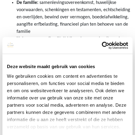
De familie:
samenlevingsovereenkomst, huwelijkse
voorwaarden, schenkingen en testamenten, echtscheiding
en overlijden, bewind over vermogen, boedelafwikkeling,
aangifte erfbelasting, financieel plan ten behoeve van de
familie
Het vermogen:
fiscaliteit bij aankoop woning (tweede
woning in het buitenland), fondsen voor gemene
rekening, vermogensstructurering in
holdingvennootschappen, familie stichtingen, trusts en
Deze website maakt gebruik van cookies
andere doelvermogens, schenkings-, erf- en
inkomstenbelasting, voorkoming dubbele belasting in
We gebruiken cookies om content en advertenties te
belastingverdragen
personaliseren, om functies voor social media te bieden
De onderneming:
familiebedrijven, oprichting en
en om ons websiteverkeer te analyseren. Ook delen we
herstructurering, Stichting Administratiekantoren,
informatie over uw gebruik van onze site met onze
bedrijfsopvolging en –overdracht
partners voor social media, adverteren en analyse. Deze
partners kunnen deze gegevens combineren met andere
Schut & Bruggink Estate Planners
heeft grondige fiscale en
informatie die u aan ze heeft verstrekt of die ze hebben
civiele kennis en jarenlange ervaring binnen ons vakgebied. We
verzameld op basis van uw gebruik van hun services.
zijn betrokken bij onze cliënten en hebben inlevingsvermogen.